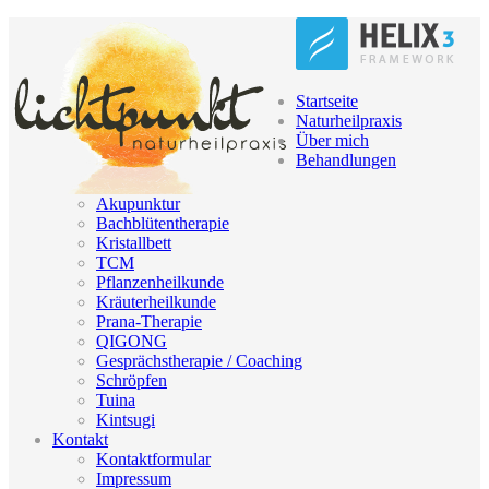
Startseite
Naturheilpraxis
Über mich
Behandlungen
Akupunktur
Bachblütentherapie
Kristallbett
TCM
Pflanzenheilkunde
Kräuterheilkunde
Prana-Therapie
QIGONG
Gesprächstherapie / Coaching
Schröpfen
Tuina
Kintsugi
Kontakt
Kontaktformular
Impressum