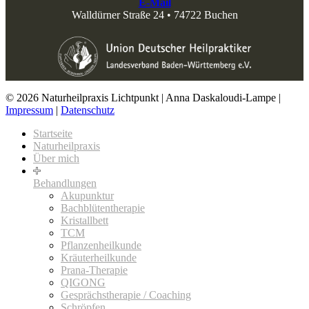
E-Mail
Walldürner Straße 24 • 74722 Buchen
© 2026 Naturheilpraxis Lichtpunkt | Anna Daskaloudi-Lampe |
Impressum
|
Datenschutz
Startseite
Naturheilpraxis
Über mich
Behandlungen
Akupunktur
Bachblütentherapie
Kristallbett
TCM
Pflanzenheilkunde
Kräuterheilkunde
Prana-Therapie
QIGONG
Gesprächstherapie / Coaching
Schröpfen